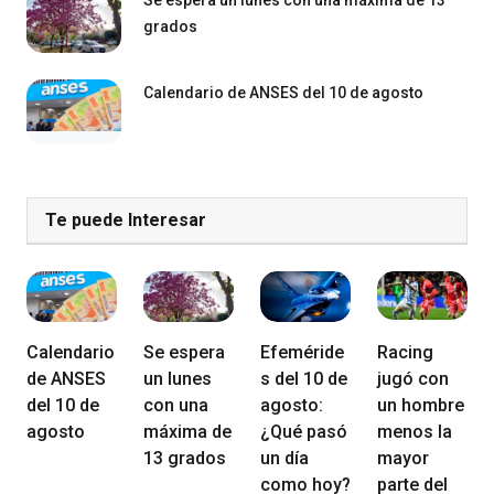
grados
Calendario de ANSES del 10 de agosto
Te puede Interesar
Calendario
Se espera
Efeméride
Racing
de ANSES
un lunes
s del 10 de
jugó con
del 10 de
con una
agosto:
un hombre
agosto
máxima de
¿Qué pasó
menos la
13 grados
un día
mayor
como hoy?
parte del