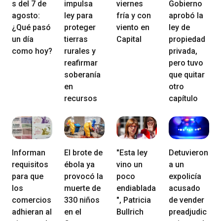
s del 7 de
impulsa
viernes
Gobierno
agosto:
ley para
fría y con
aprobó la
¿Qué pasó
proteger
viento en
ley de
un día
tierras
Capital
propiedad
como hoy?
rurales y
privada,
reafirmar
pero tuvo
soberanía
que quitar
en
otro
recursos
capítulo
Informan
El brote de
"Esta ley
Detuvieron
requisitos
ébola ya
vino un
a un
para que
provocó la
poco
expolicía
los
muerte de
endiablada
acusado
comercios
330 niños
", Patricia
de vender
adhieran al
en el
Bullrich
preadjudic