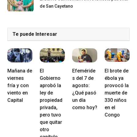
de San Cayetano
Te puede Interesar
Mañana de
El
Efeméride
El brote de
viernes
Gobierno
s del 7 de
ébola ya
fría y con
aprobó la
agosto:
provocó la
viento en
ley de
¿Qué pasó
muerte de
Capital
propiedad
un día
330 niños
privada,
como hoy?
en el
pero tuvo
Congo
que quitar
otro
capítulo