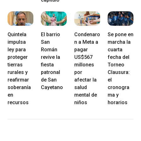
Quintela
El barrio
Condenaro
Se pone en
impulsa
San
n a Meta a
marcha la
ley para
Román
pagar
cuarta
proteger
revive la
US$567
fecha del
tierras
fiesta
millones
Torneo
rurales y
patronal
por
Clausura:
reafirmar
de San
afectar la
el
soberanía
Cayetano
salud
cronogra
en
mental de
ma y
recursos
niños
horarios