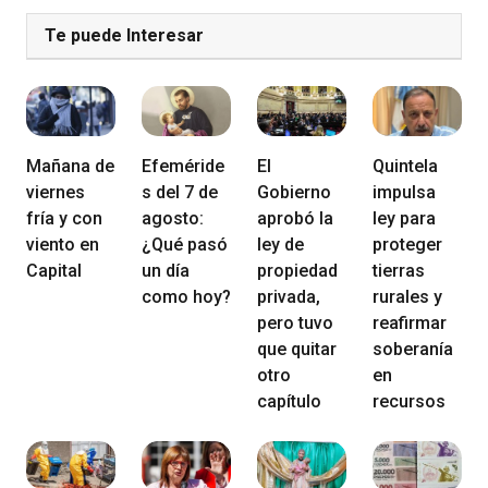
Te puede Interesar
Mañana de
Efeméride
El
Quintela
viernes
s del 7 de
Gobierno
impulsa
fría y con
agosto:
aprobó la
ley para
viento en
¿Qué pasó
ley de
proteger
Capital
un día
propiedad
tierras
como hoy?
privada,
rurales y
pero tuvo
reafirmar
que quitar
soberanía
otro
en
capítulo
recursos