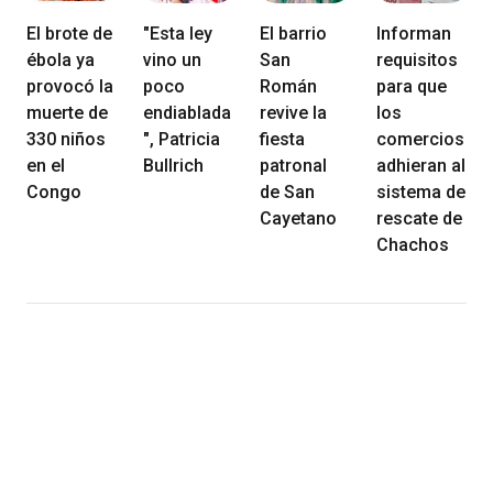
El brote de
"Esta ley
El barrio
Informan
ébola ya
vino un
San
requisitos
provocó la
poco
Román
para que
muerte de
endiablada
revive la
los
330 niños
", Patricia
fiesta
comercios
en el
Bullrich
patronal
adhieran al
Congo
de San
sistema de
Cayetano
rescate de
Chachos