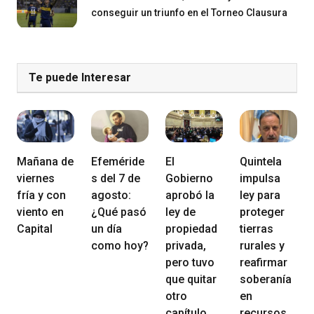
conseguir un triunfo en el Torneo Clausura
Te puede Interesar
Mañana de
Efeméride
El
Quintela
viernes
s del 7 de
Gobierno
impulsa
fría y con
agosto:
aprobó la
ley para
viento en
¿Qué pasó
ley de
proteger
Capital
un día
propiedad
tierras
como hoy?
privada,
rurales y
pero tuvo
reafirmar
que quitar
soberanía
otro
en
capítulo
recursos