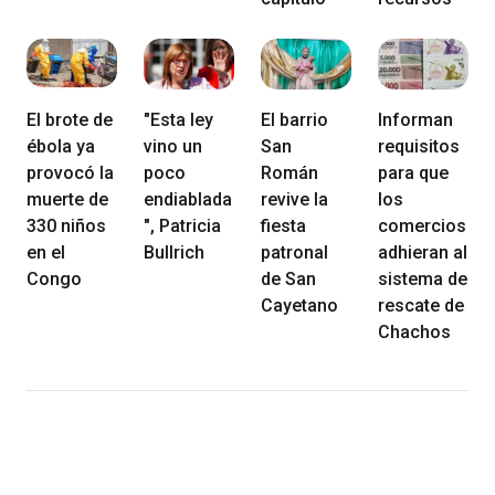
El brote de
"Esta ley
El barrio
Informan
ébola ya
vino un
San
requisitos
provocó la
poco
Román
para que
muerte de
endiablada
revive la
los
330 niños
", Patricia
fiesta
comercios
en el
Bullrich
patronal
adhieran al
Congo
de San
sistema de
Cayetano
rescate de
Chachos