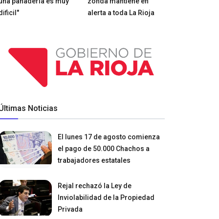
una panadería es muy
zonda mantiene en
dificil"
alerta a toda La Rioja
Últimas Noticias
El lunes 17 de agosto comienza
el pago de 50.000 Chachos a
trabajadores estatales
Rejal rechazó la Ley de
Inviolabilidad de la Propiedad
Privada