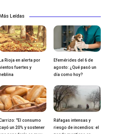
Más Leídas
La Rioja en alerta por
Efemérides del 6 de
vientos fuertes y
agosto: ¿Qué pasó un
neblina
día como hoy?
Carrizo: "El consumo
Ráfagas intensas y
cayó un 20% y sostener
riesgo de incendios: el