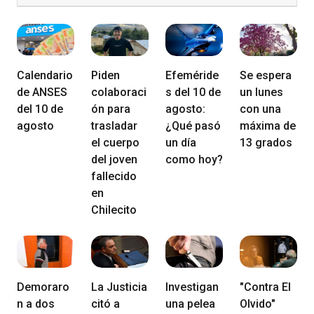
Calendario
Piden
Efeméride
Se espera
de ANSES
colaboraci
s del 10 de
un lunes
del 10 de
ón para
agosto:
con una
agosto
trasladar
¿Qué pasó
máxima de
el cuerpo
un día
13 grados
del joven
como hoy?
fallecido
en
Chilecito
Demoraro
La Justicia
Investigan
"Contra El
n a dos
citó a
una pelea
Olvido"