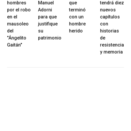
hombres
Manuel
que
tendrá diez
por el robo
Adorni
terminó
nuevos
en el
para que
con un
capítulos
mausoleo
justifique
hombre
con
del
su
herido
historias
"Ángelito
patrimonio
de
Gaitán"
resistencia
y memoria