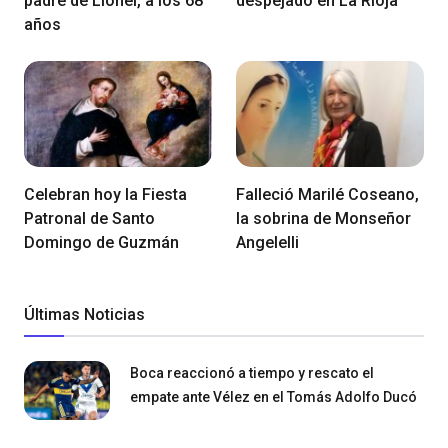
padre de Lionel, a los 68
despejado en La Rioja
años
Celebran hoy la Fiesta
Falleció Marilé Coseano,
Patronal de Santo
la sobrina de Monseñor
Domingo de Guzmán
Angelelli
Últimas Noticias
Boca reaccionó a tiempo y rescato el
empate ante Vélez en el Tomás Adolfo Ducó