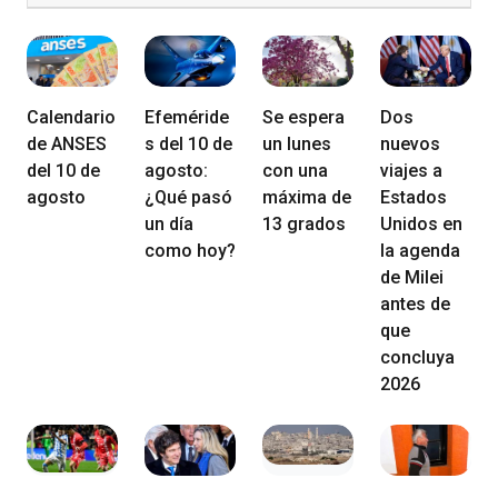
Calendario
Efeméride
Se espera
Dos
de ANSES
s del 10 de
un lunes
nuevos
del 10 de
agosto:
con una
viajes a
agosto
¿Qué pasó
máxima de
Estados
un día
13 grados
Unidos en
como hoy?
la agenda
de Milei
antes de
que
concluya
2026