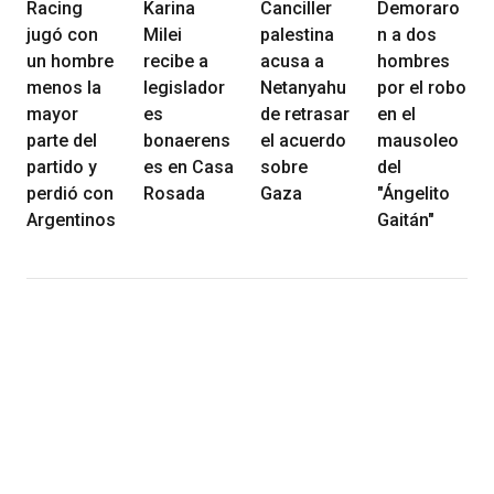
Racing
Karina
Canciller
Demoraro
jugó con
Milei
palestina
n a dos
un hombre
recibe a
acusa a
hombres
menos la
legislador
Netanyahu
por el robo
mayor
es
de retrasar
en el
parte del
bonaerens
el acuerdo
mausoleo
partido y
es en Casa
sobre
del
perdió con
Rosada
Gaza
"Ángelito
Argentinos
Gaitán"