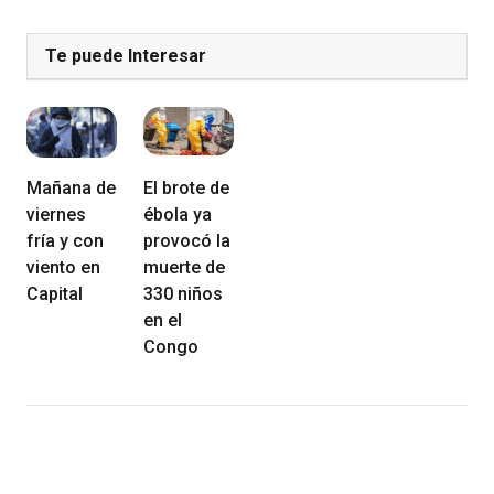
Te puede Interesar
Mañana de
El brote de
viernes
ébola ya
fría y con
provocó la
viento en
muerte de
Capital
330 niños
en el
Congo