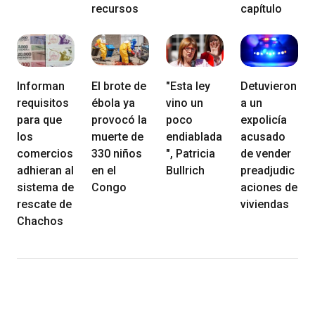
recursos
capítulo
Informan
El brote de
"Esta ley
Detuvieron
requisitos
ébola ya
vino un
a un
para que
provocó la
poco
expolicía
los
muerte de
endiablada
acusado
comercios
330 niños
", Patricia
de vender
adhieran al
en el
Bullrich
preadjudic
sistema de
Congo
aciones de
rescate de
viviendas
Chachos