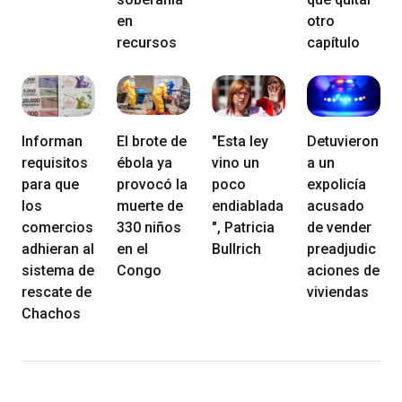
en
otro
recursos
capítulo
Informan
El brote de
"Esta ley
Detuvieron
requisitos
ébola ya
vino un
a un
para que
provocó la
poco
expolicía
los
muerte de
endiablada
acusado
comercios
330 niños
", Patricia
de vender
adhieran al
en el
Bullrich
preadjudic
sistema de
Congo
aciones de
rescate de
viviendas
Chachos