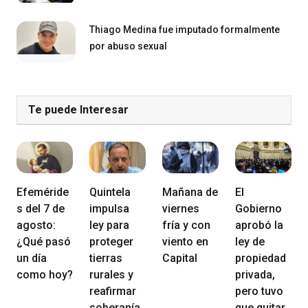
Thiago Medina fue imputado formalmente
por abuso sexual
Te puede Interesar
Efeméride
Quintela
Mañana de
El
s del 7 de
impulsa
viernes
Gobierno
agosto:
ley para
fría y con
aprobó la
¿Qué pasó
proteger
viento en
ley de
un día
tierras
Capital
propiedad
como hoy?
rurales y
privada,
reafirmar
pero tuvo
soberanía
que quitar