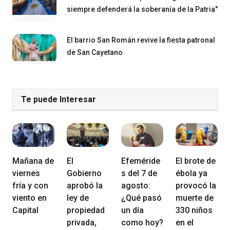
siempre defenderá la soberanía de la Patria"
El barrio San Román revive la fiesta patronal
de San Cayetano
Te puede Interesar
Mañana de
El
Efeméride
El brote de
viernes
Gobierno
s del 7 de
ébola ya
fría y con
aprobó la
agosto:
provocó la
viento en
ley de
¿Qué pasó
muerte de
Capital
propiedad
un día
330 niños
privada,
como hoy?
en el