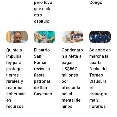
pero tuvo
Congo
que quitar
otro
capítulo
Quintela
El barrio
Condenaro
Se pone en
impulsa
San
n a Meta a
marcha la
ley para
Román
pagar
cuarta
proteger
revive la
US$567
fecha del
tierras
fiesta
millones
Torneo
rurales y
patronal
por
Clausura:
reafirmar
de San
afectar la
el
soberanía
Cayetano
salud
cronogra
en
mental de
ma y
recursos
niños
horarios