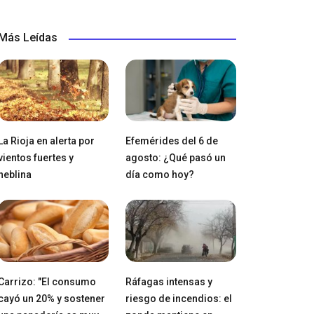
Más Leídas
La Rioja en alerta por
Efemérides del 6 de
vientos fuertes y
agosto: ¿Qué pasó un
neblina
día como hoy?
Carrizo: "El consumo
Ráfagas intensas y
cayó un 20% y sostener
riesgo de incendios: el