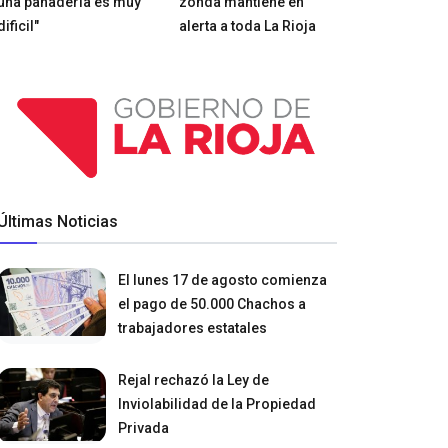
una panadería es muy
zonda mantiene en
dificil"
alerta a toda La Rioja
Últimas Noticias
El lunes 17 de agosto comienza
el pago de 50.000 Chachos a
trabajadores estatales
Rejal rechazó la Ley de
Inviolabilidad de la Propiedad
Privada