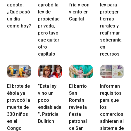
agosto:
aprobó la
fría y con
ley para
¿Qué pasó
ley de
viento en
proteger
un día
propiedad
Capital
tierras
como hoy?
privada,
rurales y
pero tuvo
reafirmar
que quitar
soberanía
otro
en
capítulo
recursos
El brote de
"Esta ley
El barrio
Informan
ébola ya
vino un
San
requisitos
provocó la
poco
Román
para que
muerte de
endiablada
revive la
los
330 niños
", Patricia
fiesta
comercios
en el
Bullrich
patronal
adhieran al
Congo
de San
sistema de