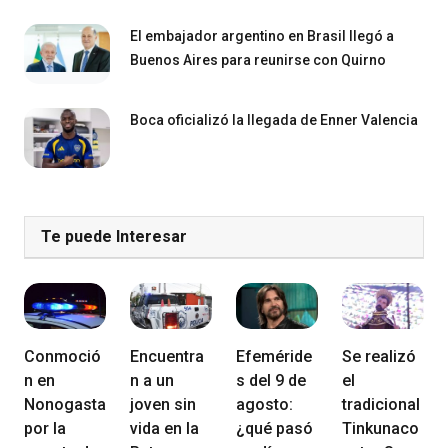
El embajador argentino en Brasil llegó a
Buenos Aires para reunirse con Quirno
Boca oficializó la llegada de Enner Valencia
Te puede Interesar
Conmoció
Encuentra
Efeméride
Se realizó
n en
n a un
s del 9 de
el
Nonogasta
joven sin
agosto:
tradicional
por la
vida en la
¿qué pasó
Tinkunaco