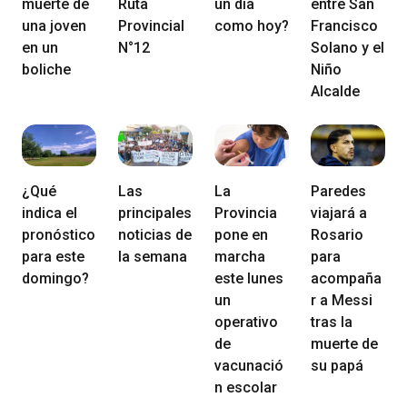
muerte de
Ruta
un día
entre San
una joven
Provincial
como hoy?
Francisco
en un
N°12
Solano y el
boliche
Niño
Alcalde
¿Qué
Las
La
Paredes
indica el
principales
Provincia
viajará a
pronóstico
noticias de
pone en
Rosario
para este
la semana
marcha
para
domingo?
este lunes
acompaña
un
r a Messi
operativo
tras la
de
muerte de
vacunació
su papá
n escolar