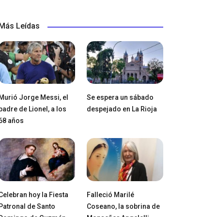
Más Leídas
Murió Jorge Messi, el
Se espera un sábado
padre de Lionel, a los
despejado en La Rioja
68 años
Celebran hoy la Fiesta
Falleció Marilé
Patronal de Santo
Coseano, la sobrina de