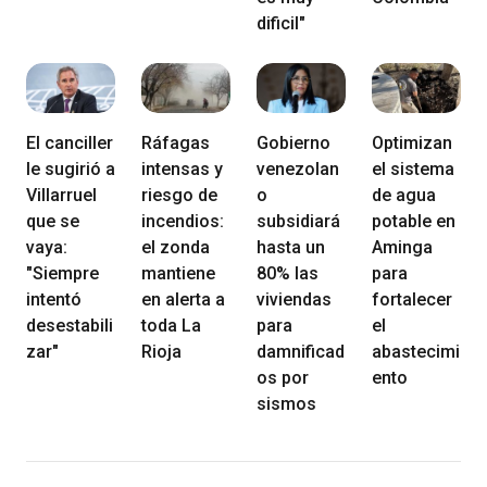
dificil"
El canciller
Ráfagas
Gobierno
Optimizan
le sugirió a
intensas y
venezolan
el sistema
Villarruel
riesgo de
o
de agua
que se
incendios:
subsidiará
potable en
vaya:
el zonda
hasta un
Aminga
"Siempre
mantiene
80% las
para
intentó
en alerta a
viviendas
fortalecer
desestabili
toda La
para
el
zar"
Rioja
damnificad
abastecimi
os por
ento
sismos