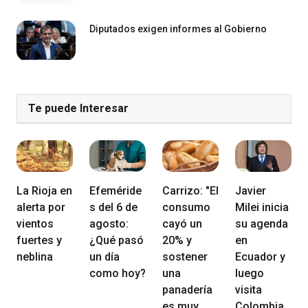
Diputados exigen informes al Gobierno
Te puede Interesar
La Rioja en
Efeméride
Carrizo: "El
Javier
alerta por
s del 6 de
consumo
Milei inicia
vientos
agosto:
cayó un
su agenda
fuertes y
¿Qué pasó
20% y
en
neblina
un día
sostener
Ecuador y
como hoy?
una
luego
panadería
visita
es muy
Colombia