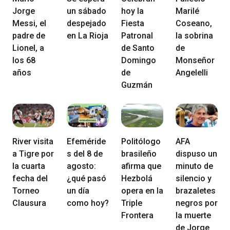
Jorge
un sábado
hoy la
Marilé
Messi, el
despejado
Fiesta
Coseano,
padre de
en La Rioja
Patronal
la sobrina
Lionel, a
de Santo
de
los 68
Domingo
Monseñor
años
de
Angelelli
Guzmán
River visita
Efeméride
Politólogo
AFA
a Tigre por
s del 8 de
brasileño
dispuso un
la cuarta
agosto:
afirma que
minuto de
fecha del
¿qué pasó
Hezbolá
silencio y
Torneo
un día
opera en la
brazaletes
Clausura
como hoy?
Triple
negros por
Frontera
la muerte
de Jorge