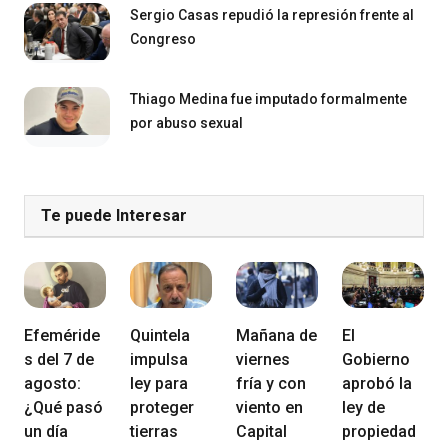
Sergio Casas repudió la represión frente al
Congreso
Thiago Medina fue imputado formalmente
por abuso sexual
Te puede Interesar
Efeméride
Quintela
Mañana de
El
s del 7 de
impulsa
viernes
Gobierno
agosto:
ley para
fría y con
aprobó la
¿Qué pasó
proteger
viento en
ley de
un día
tierras
Capital
propiedad