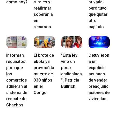
como hoy?
rurales y
privada,
reafirmar
pero tuvo
soberanía
que quitar
en
otro
recursos
capítulo
Informan
El brote de
"Esta ley
Detuvieron
requisitos
ébola ya
vino un
a un
para que
provocó la
poco
expolicía
los
muerte de
endiablada
acusado
comercios
330 niños
", Patricia
de vender
adhieran al
en el
Bullrich
preadjudic
sistema de
Congo
aciones de
rescate de
viviendas
Chachos