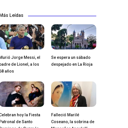
Más Leídas
Murió Jorge Messi, el
Se espera un sábado
padre de Lionel, a los
despejado en La Rioja
68 años
Celebran hoy la Fiesta
Falleció Marilé
Patronal de Santo
Coseano, la sobrina de