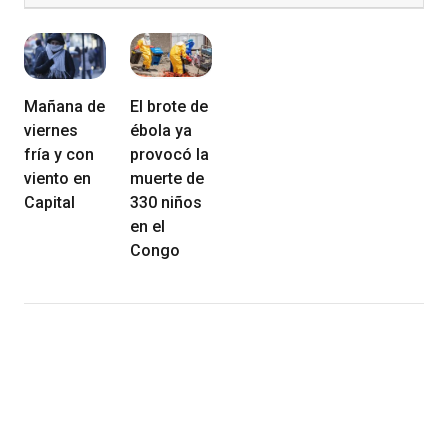
Mañana de
El brote de
viernes
ébola ya
fría y con
provocó la
viento en
muerte de
Capital
330 niños
en el
Congo