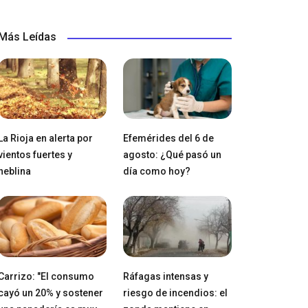
Más Leídas
La Rioja en alerta por
Efemérides del 6 de
vientos fuertes y
agosto: ¿Qué pasó un
neblina
día como hoy?
Carrizo: "El consumo
Ráfagas intensas y
cayó un 20% y sostener
riesgo de incendios: el