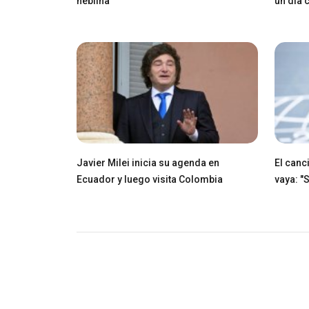
neblina
un día
Javier Milei inicia su agenda en
El canci
Ecuador y luego visita Colombia
vaya: "