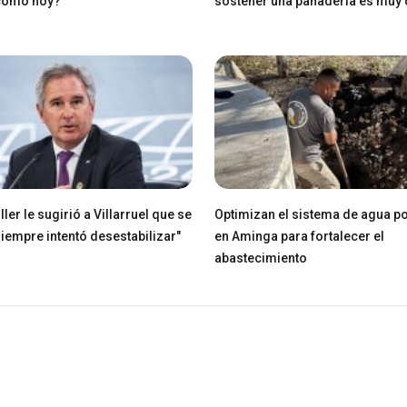
 como hoy?
sostener una panadería es muy di
ller le sugirió a Villarruel que se
Optimizan el sistema de agua po
Siempre intentó desestabilizar"
en Aminga para fortalecer el
abastecimiento