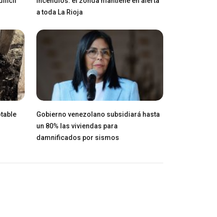
ficil"
incendios: el zonda mantiene en alerta
a toda La Rioja
table
Gobierno venezolano subsidiará hasta
un 80% las viviendas para
damnificados por sismos