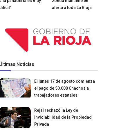
una panadería es muy
zonda mantiene en
dificil"
alerta a toda La Rioja
Últimas Noticias
El lunes 17 de agosto comienza
el pago de 50.000 Chachos a
trabajadores estatales
Rejal rechazó la Ley de
Inviolabilidad de la Propiedad
Privada