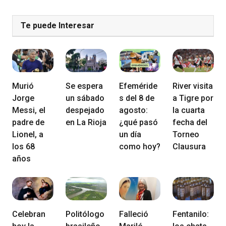
Te puede Interesar
Murió
Se espera
Efeméride
River visita
Jorge
un sábado
s del 8 de
a Tigre por
Messi, el
despejado
agosto:
la cuarta
padre de
en La Rioja
¿qué pasó
fecha del
Lionel, a
un día
Torneo
los 68
como hoy?
Clausura
años
Celebran
Politólogo
Falleció
Fentanilo: