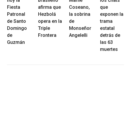
hoy la
brasileño
Marilé
los chats
Fiesta
afirma que
Coseano,
que
Patronal
Hezbolá
la sobrina
exponen la
de Santo
opera en la
de
trama
Domingo
Triple
Monseñor
estatal
de
Frontera
Angelelli
detrás de
Guzmán
las 63
muertes