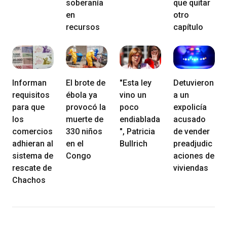
soberanía
que quitar
en
otro
recursos
capítulo
Informan
El brote de
"Esta ley
Detuvieron
requisitos
ébola ya
vino un
a un
para que
provocó la
poco
expolicía
los
muerte de
endiablada
acusado
comercios
330 niños
", Patricia
de vender
adhieran al
en el
Bullrich
preadjudic
sistema de
Congo
aciones de
rescate de
viviendas
Chachos