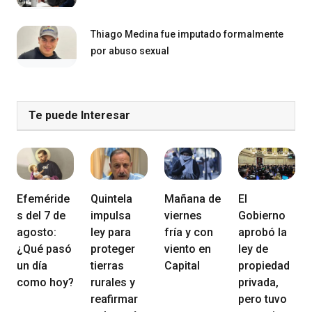
Thiago Medina fue imputado formalmente
por abuso sexual
Te puede Interesar
Efeméride
Quintela
Mañana de
El
s del 7 de
impulsa
viernes
Gobierno
agosto:
ley para
fría y con
aprobó la
¿Qué pasó
proteger
viento en
ley de
un día
tierras
Capital
propiedad
como hoy?
rurales y
privada,
reafirmar
pero tuvo