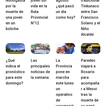
Nonogasta
joven sin
agosto:
tradicional
por la
vida en la
¿qué pasó
Tinkunaco
muerte de
Ruta
un día
entre San
una joven
Provincial
como hoy?
Francisco
en un
N°12
Solano y el
boliche
Niño
Alcalde
¿Qué
Las
La
Paredes
indica el
principales
Provincia
viajará a
pronóstico
noticias de
pone en
Rosario
para este
la semana
marcha
para
domingo?
este lunes
acompaña
un
r a Messi
operativo
tras la
de
muerte de
vacunació
su papá