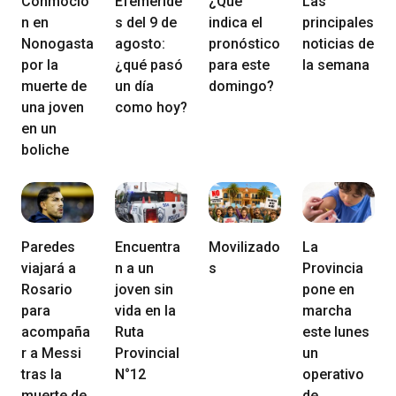
Conmoció
Efeméride
¿Qué
Las
n en
s del 9 de
indica el
principales
Nonogasta
agosto:
pronóstico
noticias de
por la
¿qué pasó
para este
la semana
muerte de
un día
domingo?
una joven
como hoy?
en un
boliche
Paredes
Encuentra
Movilizado
La
viajará a
n a un
s
Provincia
Rosario
joven sin
pone en
para
vida en la
marcha
acompaña
Ruta
este lunes
r a Messi
Provincial
un
tras la
N°12
operativo
muerte de
de