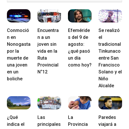
Conmoció
Encuentra
Efeméride
Se realizó
n en
n a un
s del 9 de
el
Nonogasta
joven sin
agosto:
tradicional
por la
vida en la
¿qué pasó
Tinkunaco
muerte de
Ruta
un día
entre San
una joven
Provincial
como hoy?
Francisco
en un
N°12
Solano y el
boliche
Niño
Alcalde
¿Qué
Las
La
Paredes
indica el
principales
Provincia
viajará a