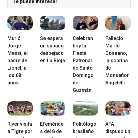
Te puede Interesar
Murió
Se espera
Celebran
Falleció
Jorge
un sábado
hoy la
Marilé
Messi, el
despejado
Fiesta
Coseano,
padre de
en La Rioja
Patronal
la sobrina
Lionel, a
de Santo
de
los 68
Domingo
Monseñor
años
de
Angelelli
Guzmán
River visita
Efeméride
Politólogo
AFA
a Tigre por
s del 8 de
brasileño
dispuso un