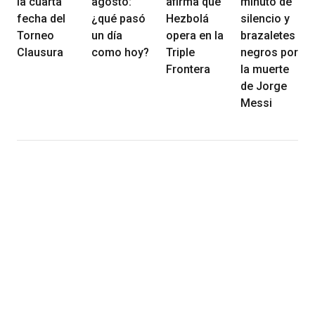
la cuarta
agosto:
afirma que
minuto de
fecha del
¿qué pasó
Hezbolá
silencio y
Torneo
un día
opera en la
brazaletes
Clausura
como hoy?
Triple
negros por
Frontera
la muerte
de Jorge
Messi