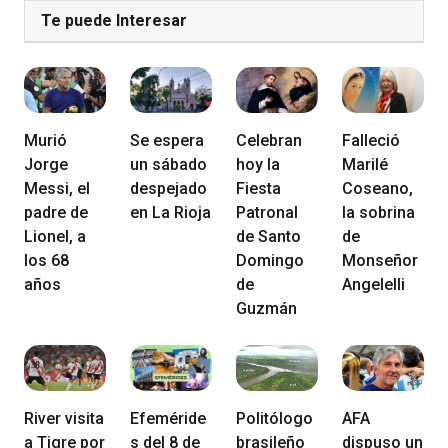
Te puede Interesar
Murió
Se espera
Celebran
Falleció
Jorge
un sábado
hoy la
Marilé
Messi, el
despejado
Fiesta
Coseano,
padre de
en La Rioja
Patronal
la sobrina
Lionel, a
de Santo
de
los 68
Domingo
Monseñor
años
de
Angelelli
Guzmán
River visita
Efeméride
Politólogo
AFA
a Tigre por
s del 8 de
brasileño
dispuso un