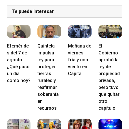
Te puede Interesar
Efeméride
Quintela
Mañana de
El
s del 7 de
impulsa
viernes
Gobierno
agosto:
ley para
fría y con
aprobó la
¿Qué pasó
proteger
viento en
ley de
un día
tierras
Capital
propiedad
como hoy?
rurales y
privada,
reafirmar
pero tuvo
soberanía
que quitar
en
otro
recursos
capítulo