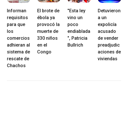
Informan
El brote de
"Esta ley
Detuvieron
requisitos
ébola ya
vino un
a un
para que
provocó la
poco
expolicía
los
muerte de
endiablada
acusado
comercios
330 niños
", Patricia
de vender
adhieran al
en el
Bullrich
preadjudic
sistema de
Congo
aciones de
rescate de
viviendas
Chachos