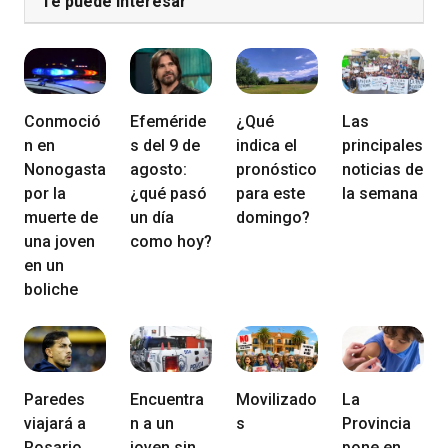
Te puede Interesar
Conmoció
Efeméride
¿Qué
Las
n en
s del 9 de
indica el
principales
Nonogasta
agosto:
pronóstico
noticias de
por la
¿qué pasó
para este
la semana
muerte de
un día
domingo?
una joven
como hoy?
en un
boliche
Paredes
Encuentra
Movilizado
La
viajará a
n a un
s
Provincia
Rosario
joven sin
pone en