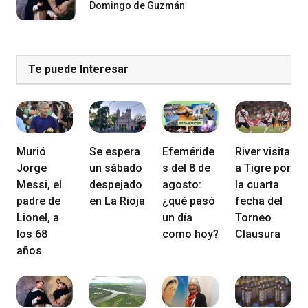
Domingo de Guzmán
Te puede Interesar
Murió
Se espera
Efeméride
River visita
Jorge
un sábado
s del 8 de
a Tigre por
Messi, el
despejado
agosto:
la cuarta
padre de
en La Rioja
¿qué pasó
fecha del
Lionel, a
un día
Torneo
los 68
como hoy?
Clausura
años