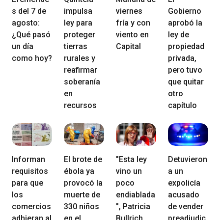
s del 7 de
impulsa
viernes
Gobierno
agosto:
ley para
fría y con
aprobó la
¿Qué pasó
proteger
viento en
ley de
un día
tierras
Capital
propiedad
como hoy?
rurales y
privada,
reafirmar
pero tuvo
soberanía
que quitar
en
otro
recursos
capítulo
Informan
El brote de
"Esta ley
Detuvieron
requisitos
ébola ya
vino un
a un
para que
provocó la
poco
expolicía
los
muerte de
endiablada
acusado
comercios
330 niños
", Patricia
de vender
adhieran al
en el
Bullrich
preadjudic