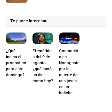
Te puede Interesar
¿Qué
Efeméride
Conmoció
indica el
s del 9 de
n en
pronóstico
agosto:
Nonogasta
para este
¿qué pasó
por la
domingo?
un día
muerte de
como hoy?
una joven
en un
boliche