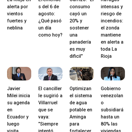
alerta por
s del 6 de
consumo
intensas y
vientos
agosto:
cayó un
riesgo de
fuertes y
¿Qué pasó
20% y
incendios:
neblina
un día
sostener
el zonda
como hoy?
una
mantiene
panadería
en alerta a
es muy
toda La
dificil"
Rioja
Javier
El canciller
Optimizan
Gobierno
Milei inicia
le sugirió a
el sistema
venezolan
su agenda
Villarruel
de agua
o
en
que se
potable en
subsidiará
Ecuador y
vaya:
Aminga
hasta un
luego
"Siempre
para
80% las
visita
intentó
fortalecer
viviendas