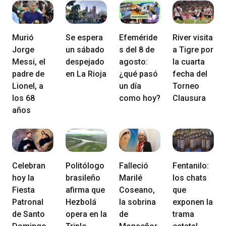
Murió
Se espera
Efeméride
River visita
Jorge
un sábado
s del 8 de
a Tigre por
Messi, el
despejado
agosto:
la cuarta
padre de
en La Rioja
¿qué pasó
fecha del
Lionel, a
un día
Torneo
los 68
como hoy?
Clausura
años
Celebran
Politólogo
Falleció
Fentanilo:
hoy la
brasileño
Marilé
los chats
Fiesta
afirma que
Coseano,
que
Patronal
Hezbolá
la sobrina
exponen la
de Santo
opera en la
de
trama