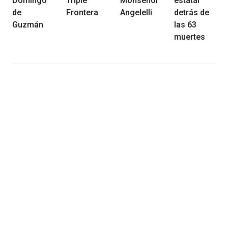
Domingo
Triple
Monseñor
estatal
de
Frontera
Angelelli
detrás de
Guzmán
las 63
muertes