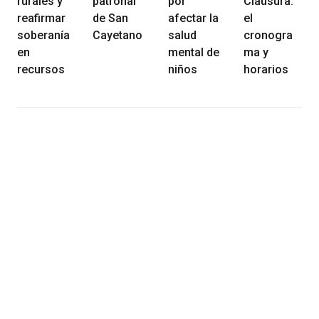
rurales y
patronal
por
Clausura:
reafirmar
de San
afectar la
el
soberanía
Cayetano
salud
cronogra
en
mental de
ma y
recursos
niños
horarios