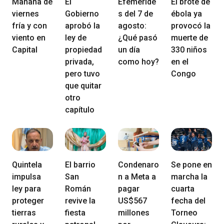
Mañana de
El
Efeméride
El brote de
viernes
Gobierno
s del 7 de
ébola ya
fría y con
aprobó la
agosto:
provocó la
viento en
ley de
¿Qué pasó
muerte de
Capital
propiedad
un día
330 niños
privada,
como hoy?
en el
pero tuvo
Congo
que quitar
otro
capítulo
Quintela
El barrio
Condenaro
Se pone en
impulsa
San
n a Meta a
marcha la
ley para
Román
pagar
cuarta
proteger
revive la
US$567
fecha del
tierras
fiesta
millones
Torneo