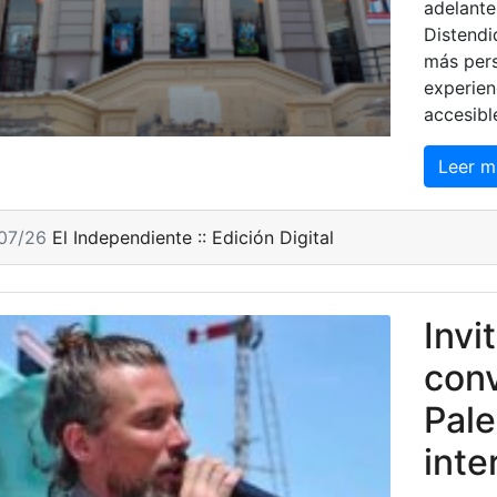
adelante
Distendi
más pers
experien
accesibl
Leer m
/07/26
El Independiente :: Edición Digital
Invi
conv
Pale
inte