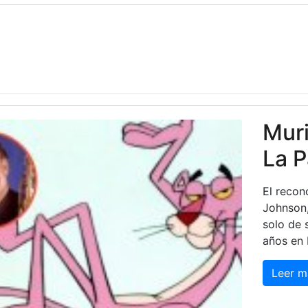
Muri
La P
El recon
Johnson,
solo de 
años en 
Leer m