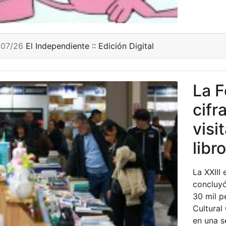
/07/26
El Independiente :: Edición Digital
La F
cifr
visi
libr
La XXIII 
concluyó
30 mil p
Cultural 
en una s