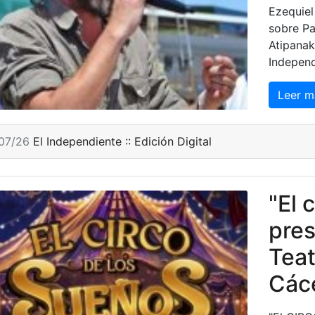
Ezequiel
sobre Pa
Atipanak
Independ
Leer m
/07/26
El Independiente :: Edición Digital
"El 
pres
Teat
Các