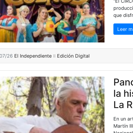
"El CIR
producci
que disfr
Leer m
/07/26
El Independiente :: Edición Digital
Panc
la h
La R
En un ar
Martín Il