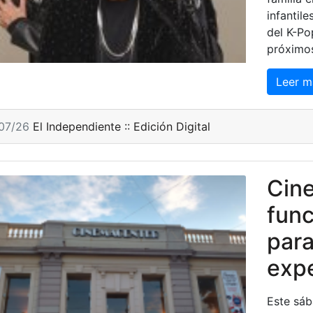
infantil
del K-Po
próximos
Leer m
/07/26
El Independiente :: Edición Digital
Cine
func
par
expe
Este sáb