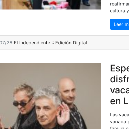
reafirma
cultura y
Leer m
/07/26
El Independiente :: Edición Digital
Espe
disf
vaca
en L
Las vaca
variada 
familia 