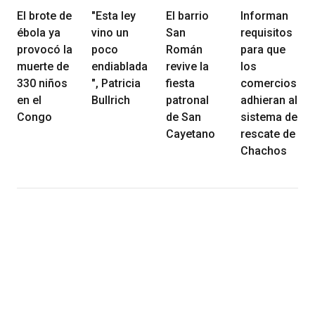
El brote de
"Esta ley
El barrio
Informan
ébola ya
vino un
San
requisitos
provocó la
poco
Román
para que
muerte de
endiablada
revive la
los
330 niños
", Patricia
fiesta
comercios
en el
Bullrich
patronal
adhieran al
Congo
de San
sistema de
Cayetano
rescate de
Chachos