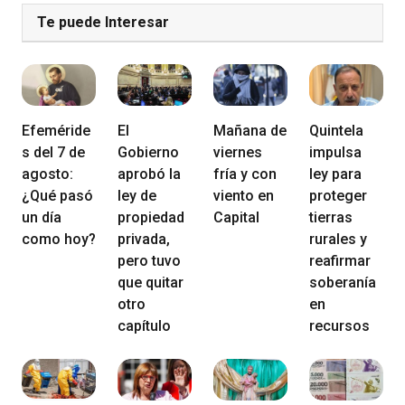
Te puede Interesar
Efeméride
El
Mañana de
Quintela
s del 7 de
Gobierno
viernes
impulsa
agosto:
aprobó la
fría y con
ley para
¿Qué pasó
ley de
viento en
proteger
un día
propiedad
Capital
tierras
como hoy?
privada,
rurales y
pero tuvo
reafirmar
que quitar
soberanía
otro
en
capítulo
recursos