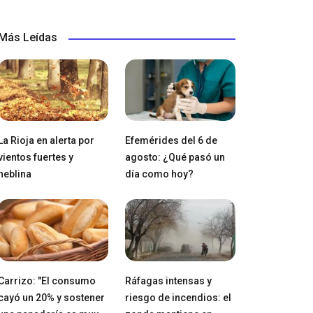
Más Leídas
La Rioja en alerta por
Efemérides del 6 de
vientos fuertes y
agosto: ¿Qué pasó un
neblina
día como hoy?
Carrizo: "El consumo
Ráfagas intensas y
cayó un 20% y sostener
riesgo de incendios: el