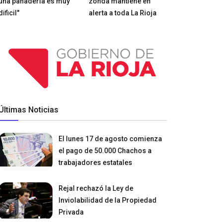
una panadería es muy
zonda mantiene en
dificil"
alerta a toda La Rioja
Últimas Noticias
El lunes 17 de agosto comienza
el pago de 50.000 Chachos a
trabajadores estatales
Rejal rechazó la Ley de
Inviolabilidad de la Propiedad
Privada