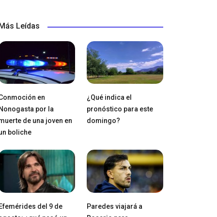
Más Leídas
Conmoción en
¿Qué indica el
Nonogasta por la
pronóstico para este
muerte de una joven en
domingo?
un boliche
Efemérides del 9 de
Paredes viajará a