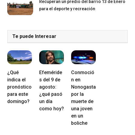
Recuperan un predio del barrio 13 de Enero
para el deporte y recreación
Te puede Interesar
¿Qué
Efeméride
Conmoció
indica el
s del 9 de
n en
pronóstico
agosto:
Nonogasta
para este
¿qué pasó
por la
domingo?
un día
muerte de
como hoy?
una joven
en un
boliche