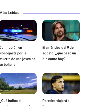
Más Leídas
Conmoción en
Efemérides del 9 de
Nonogasta por la
agosto: ¿qué pasó un
muerte de una joven en
día como hoy?
un boliche
¿Qué indica el
Paredes viajará a