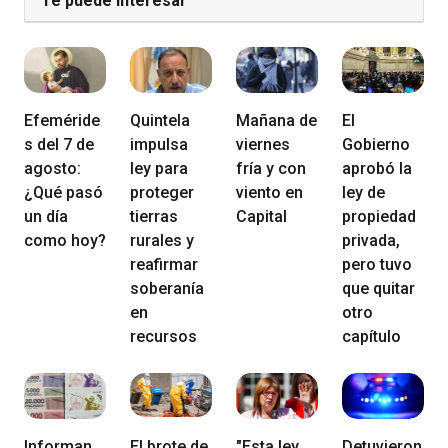
Te puede Interesar
Efeméride
Quintela
Mañana de
El
s del 7 de
impulsa
viernes
Gobierno
agosto:
ley para
fría y con
aprobó la
¿Qué pasó
proteger
viento en
ley de
un día
tierras
Capital
propiedad
como hoy?
rurales y
privada,
reafirmar
pero tuvo
soberanía
que quitar
en
otro
recursos
capítulo
Informan
El brote de
"Esta ley
Detuvieron