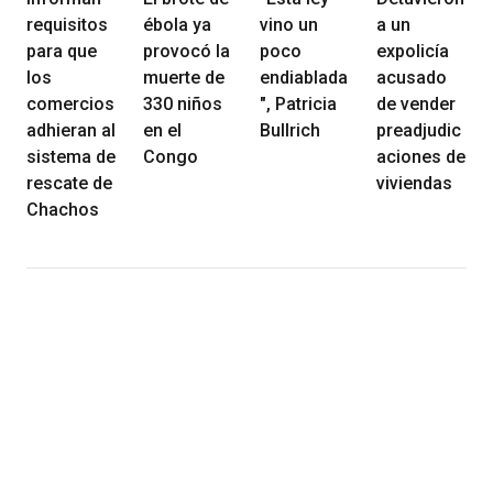
requisitos
ébola ya
vino un
a un
para que
provocó la
poco
expolicía
los
muerte de
endiablada
acusado
comercios
330 niños
", Patricia
de vender
adhieran al
en el
Bullrich
preadjudic
sistema de
Congo
aciones de
rescate de
viviendas
Chachos