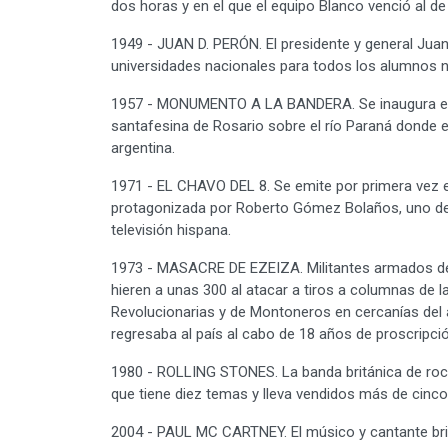
dos horas y en el que el equipo Blanco venció al de
1949 - JUAN D. PERÓN. El presidente y general Jua
universidades nacionales para todos los alumnos na
1957 - MONUMENTO A LA BANDERA. Se inaugura el M
santafesina de Rosario sobre el río Paraná donde el
argentina.
1971 - EL CHAVO DEL 8. Se emite por primera vez en
protagonizada por Roberto Gómez Bolaños, uno de
televisión hispana.
1973 - MASACRE DE EZEIZA. Militantes armados de
hieren a unas 300 al atacar a tiros a columnas de 
Revolucionarias y de Montoneros en cercanías del
regresaba al país al cabo de 18 años de proscripción
1980 - ROLLING STONES. La banda británica de rock
que tiene diez temas y lleva vendidos más de cinco
2004 - PAUL MC CARTNEY. El músico y cantante bri