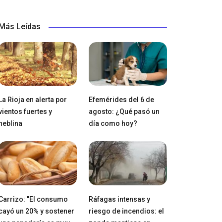
Más Leídas
La Rioja en alerta por
Efemérides del 6 de
vientos fuertes y
agosto: ¿Qué pasó un
neblina
día como hoy?
Carrizo: "El consumo
Ráfagas intensas y
cayó un 20% y sostener
riesgo de incendios: el