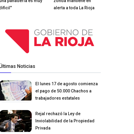
una panadería es muy
zonda mantiene en
dificil"
alerta a toda La Rioja
Últimas Noticias
El lunes 17 de agosto comienza
el pago de 50.000 Chachos a
trabajadores estatales
Rejal rechazó la Ley de
Inviolabilidad de la Propiedad
Privada