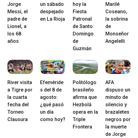
Jorge
un sábado
hoy la
Marilé
Messi, el
despejado
Fiesta
Coseano,
padre de
en La Rioja
Patronal
la sobrina
Lionel, a
de Santo
de
los 68
Domingo
Monseñor
años
de
Angelelli
Guzmán
River visita
Efeméride
Politólogo
AFA
a Tigre por
s del 8 de
brasileño
dispuso un
la cuarta
agosto:
afirma que
minuto de
fecha del
¿qué pasó
Hezbolá
silencio y
Torneo
un día
opera en la
brazaletes
Clausura
como hoy?
Triple
negros por
Frontera
la muerte
de Jorge