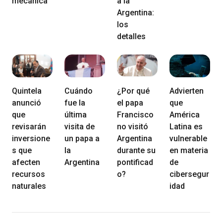
mecánica
a la
Argentina:
los
detalles
Quintela
Cuándo
¿Por qué
Advierten
anunció
fue la
el papa
que
que
última
Francisco
América
revisarán
visita de
no visitó
Latina es
inversione
un papa a
Argentina
vulnerable
s que
la
durante su
en materia
afecten
Argentina
pontificad
de
recursos
o?
cibersegur
naturales
idad