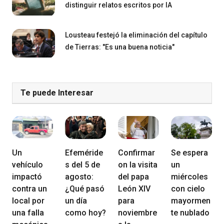
distinguir relatos escritos por IA
Lousteau festejó la eliminación del capítulo
de Tierras: "Es una buena noticia"
Te puede Interesar
Un
Efeméride
Confirmar
Se espera
vehículo
s del 5 de
on la visita
un
impactó
agosto:
del papa
miércoles
contra un
¿Qué pasó
León XIV
con cielo
local por
un día
para
mayormen
una falla
como hoy?
noviembre
te nublado