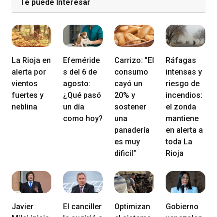
Te puede Interesar
La Rioja en
Efeméride
Carrizo: "El
Ráfagas
alerta por
s del 6 de
consumo
intensas y
vientos
agosto:
cayó un
riesgo de
fuertes y
¿Qué pasó
20% y
incendios:
neblina
un día
sostener
el zonda
como hoy?
una
mantiene
panadería
en alerta a
es muy
toda La
dificil"
Rioja
Javier
El canciller
Optimizan
Gobierno