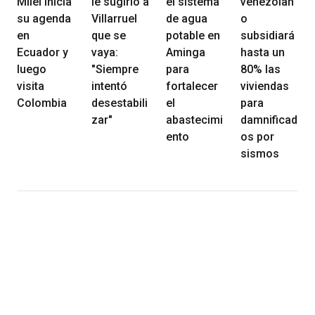
Milei inicia
le sugirió a
el sistema
venezolan
su agenda
Villarruel
de agua
o
en
que se
potable en
subsidiará
Ecuador y
vaya:
Aminga
hasta un
luego
"Siempre
para
80% las
visita
intentó
fortalecer
viviendas
Colombia
desestabili
el
para
zar"
abastecimi
damnificad
ento
os por
sismos