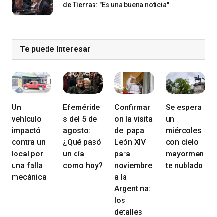
de Tierras: "Es una buena noticia"
Te puede Interesar
Un
Efeméride
Confirmar
Se espera
vehículo
s del 5 de
on la visita
un
impactó
agosto:
del papa
miércoles
contra un
¿Qué pasó
León XIV
con cielo
local por
un día
para
mayormen
una falla
como hoy?
noviembre
te nublado
mecánica
a la
Argentina:
los
detalles