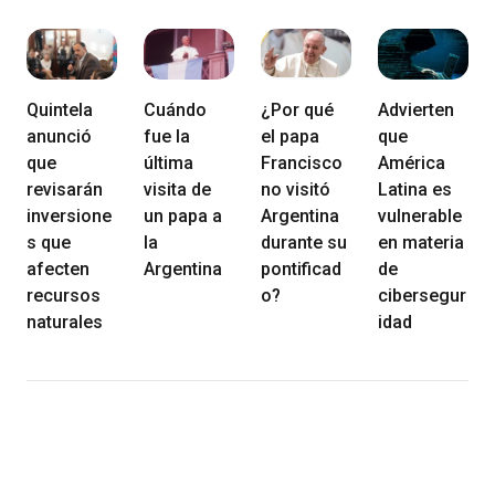
Quintela
Cuándo
¿Por qué
Advierten
anunció
fue la
el papa
que
que
última
Francisco
América
revisarán
visita de
no visitó
Latina es
inversione
un papa a
Argentina
vulnerable
s que
la
durante su
en materia
afecten
Argentina
pontificad
de
recursos
o?
cibersegur
naturales
idad